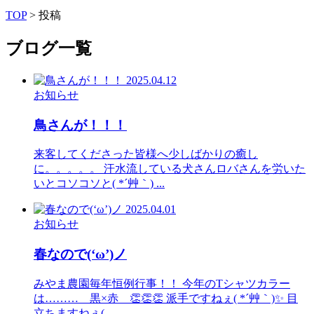
TOP
>
投稿
ブログ一覧
2025.04.12
お知らせ
鳥さんが！！！
来客してくださった皆様へ少しばかりの癒し
に。。。。。 汗水流している犬さんロバさんを労いた
いとコソコソと( *´艸｀) ...
2025.04.01
お知らせ
春なので(‘ω’)ノ
みやま農園毎年恒例行事！！ 今年のTシャツカラー
は……… 黒×赤 👏👏👏 派手ですねぇ( *´艸｀)✨ 目
立ちますねぇ(...